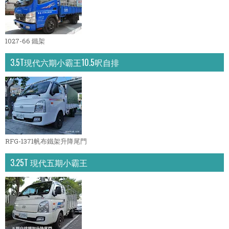
1027-66 鐵架
3.5T現代六期小霸王10.5呎自排
RFG-1371帆布鐵架升降尾門
3.25T 現代五期小霸王