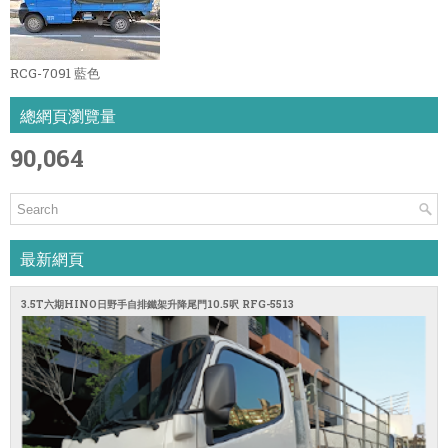
RCG-7091 藍色
總網頁瀏覽量
90,064
最新網頁
3.5T六期HINO日野手自排鐵架升降尾門10.5呎 RFG-5513