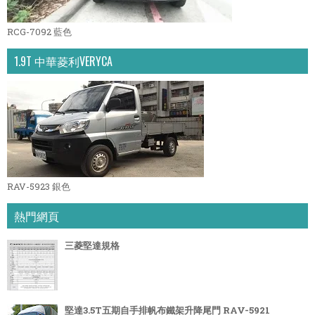
RCG-7092 藍色
1.9T 中華菱利VERYCA
RAV-5923 銀色
熱門網頁
三菱堅達規格
堅達3.5T五期自手排帆布鐵架升降尾門 RAV-5921