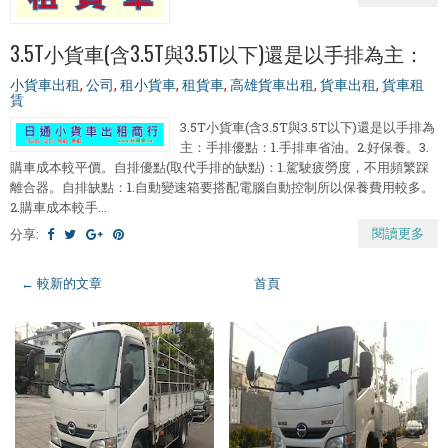
3.5T小貨車(含3.5T與3.5T以下)還是以手排為主：
小貨車出租
,
公司
,
租小貨車
,
租貨車
,
高雄貨車出租
,
貨車出租
,
貨車租
賃
3.5T小貨車(含3.5T與3.5T以下)還是以手排為
主：手排優點：1.手排車省油。2.好保養。3.
購車成本較平價。自排優點(取代手排的缺點)：1.駕駛疲勞度，不用頻繁踩
離合器。自排缺點：1.自動變速箱要搭配電腦自動控制所以保養費用較多。
2.購車成本較手...
閱讀更多
分享:
← 較新的文章
首頁