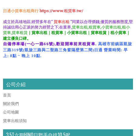
日通小貨車出租商行
https://www.租貨車.tw/
成立於高雄地區:經營多年在"
貨車出租
"同業以合理價錢,優質的服務態度,堅
持誠信用心正派的努力經營之下;在業界,
貨車出租,租貨車,小貨車出租,租小
貨車,貨車租賃
｜貨車出租｜租貨車｜小貨車出租｜貨車租賃｜租小貨車｜
建立優良口碑。
自備停車場(一心一路66號),歡迎開車前來租貨車.
高雄市前鎮區凱旋
三路319號(凱旋三路與二聖路三角窗隔壁第二間)日通 營業時間: 早
上: 8點 ~ 晚上 10點.
xn--
yetr70ei2mo5b,xn--
79q958gfqmo5b,xn--0mzs89a2qb,xn--
0mzr89amcq2h,xn--
79qq9vh4ytvq9nc,
公司介紹
首頁
關於我們
公司地圖
貨車出租須知
3.5T六期HINO日野手自排10.5呎