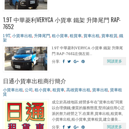
1.9T 中華菱利VERYCA 小貨車 鐵架 升降尾門 RAP-
7652
1.9T
,
小貨車出租
,
升降尾門
,
租小貨車
,
租貨車
,
貨車出租
,
貨車租賃
,
鐵
架
1.9T 中華菱利VERYCA 小貨車 鐵架 升降尾
門 RAP-7652左側左前...
閱讀更多
分享:
日通小貨車出租商行簡介
小貨車出租
,
公司
,
租小貨車
,
租貨車
,
高雄貨車出租
,
貨車出租
,
貨車租
賃
成立於高雄地區:經營多年在"貨車出租"同業
以合理價錢,優質的服務態度,堅持誠信用心正
派的努力經營之下;在業界,貨車出租,租貨車,
小貨車出租,租小貨車,貨車租賃,建立優良...
閱讀更多
分享: