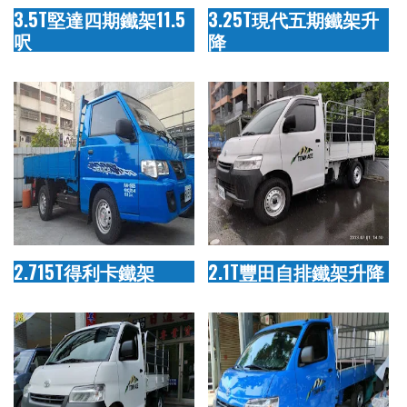
3.5T堅達四期鐵架11.5
3.25T現代五期鐵架升
呎
降
2.715T得利卡鐵架
2.1T豐田自排鐵架升降