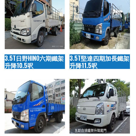
3.5T日野HINO六期鐵架
3.5T堅達四期加長鐵架
升降10.5呎
升降11.5呎