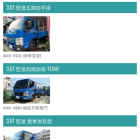
3.5T 堅達五期自手排
RAV-5921 (倒車雷達)
3.5T 堅達四期加長 11.5呎
RAV-9180 鐵架升降尾門
3.5T 堅達 貨車加長型