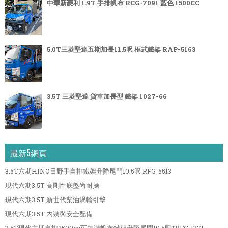
中華新菱利 1.9T 手排帆布 RCG-7091 藍色 1500CC
5.0T三菱堅達五期加長11.5呎 框式鐵架 RAP-5163
3.5T 三菱堅達 貨車加長型 鐵架 1027-66
最新5網頁
3.5T六期HINO日野手自排鐵架升降尾門10.5呎 RFG-5513
現代六期3.5T 高剛性底盤尚耐操
現代六期3.5T 新世代柴油渦輪引擎
現代六期3.5T 內裝與安全配備