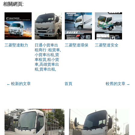
相關網頁:
三菱堅達動力
日通小貨車出
三菱堅達環保
三菱堅達安全
租商行 :租貨車,
小貨車出租,貨
車租賃,租小貨
車,高雄貨車出
租,貨車出租,
← 較新的文章
首頁
較舊的文章 →