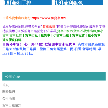
1.9T菱利手排
1.9T菱利銀色
日通小貨車出租商行
https://www.租貨車.tw/
成立於高雄地區:經營多年在"
貨車出租
"同業以合理價錢,優質的服務態度,堅
持誠信用心正派的努力經營之下;在業界,
貨車出租,租貨車,小貨車出租,租小
貨車,貨車租賃
｜貨車出租｜租貨車｜小貨車出租｜貨車租賃｜租小貨車｜
建立優良口碑。
自備停車場(一心一路66號),歡迎開車前來租貨車.
高雄市前鎮區凱旋
三路319號(凱旋三路與二聖路三角窗隔壁第二間)日通 營業時間: 早
上: 8點 ~ 晚上 10點.
xn--
yetr70ei2mo5b,xn--
79q958gfqmo5b,xn--0mzs89a2qb,xn--
0mzr89amcq2h,xn--
79qq9vh4ytvq9nc,
公司介紹
首頁
關於我們
公司地圖
貨車出租須知