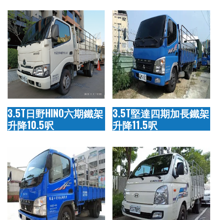
3.5T日野HINO六期鐵架
3.5T堅達四期加長鐵架
升降10.5呎
升降11.5呎