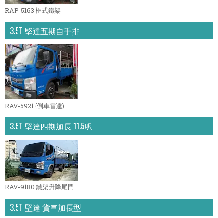
RAP-5163 框式鐵架
3.5T 堅達五期自手排
RAV-5921 (倒車雷達)
3.5T 堅達四期加長 11.5呎
RAV-9180 鐵架升降尾門
3.5T 堅達 貨車加長型