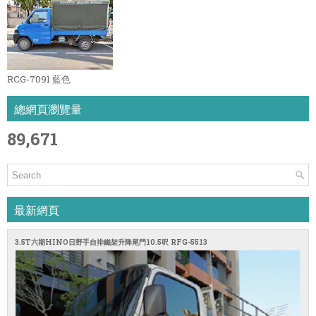
RCG-7091 藍色
總網頁瀏覽量
89,671
最新網頁
3.5T六期HINO日野手自排鐵架升降尾門10.5呎 RFG-5513