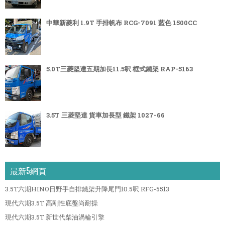
中華新菱利 1.9T 手排帆布 RCG-7091 藍色 1500CC
5.0T三菱堅達五期加長11.5呎 框式鐵架 RAP-5163
3.5T 三菱堅達 貨車加長型 鐵架 1027-66
最新5網頁
3.5T六期HINO日野手自排鐵架升降尾門10.5呎 RFG-5513
現代六期3.5T 高剛性底盤尚耐操
現代六期3.5T 新世代柴油渦輪引擎