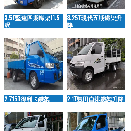
3.5T堅達四期鐵架11.5
3.25T現代五期鐵架升
呎
降
2.715T得利卡鐵架
2.1T豐田自排鐵架升降