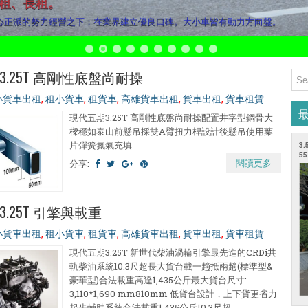
短租、長租。
心正派的努力經營之下；在業界建立優良口碑。大小車皆有動力方向盤。
.25T 高剛性底盤尚耐操
小貨車出租
,
租小貨車
,
租貨車
,
高雄貨車出租
,
貨車出租
,
貨車租賃
現代五期3.25T 高剛性底盤尚耐操配置井字型鋼骨大
樑穩如泰山前懸吊採雙A臂扭力桿設計後懸吊使用葉
片彈簧氮氣充填...
3
55
閱讀更多
分享:
.25T 引擎與載重
小貨車出租
,
租小貨車
,
租貨車
,
高雄貨車出租
,
貨車出租
,
貨車租賃
現代五期3.25T 新世代柴油渦輪引擎最先進的CRDi共
軌柴油系統10.3尺超長大貨台載一趟抵兩趟(標準型&
豪華型)合法載重高達1,435公斤最大貨台尺寸:
3,110*1,690 mm810mm 低貨台設計，上下貨更省力
起步輔助系統合法載重1,435公斤10.3尺超...