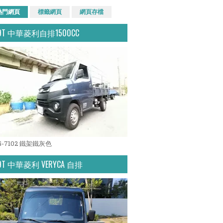
熱門網頁
標籤網頁
網頁存檔
.9T 中華菱利自排1500CC
G-7102 鐵架鐵灰色
.9T 中華菱利 VERYCA 自排