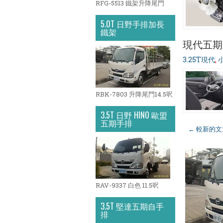
RFG-5513 鐵架升降尾門
5.0T 日野手排加長
鐵架
現代五期3
3.25T現代
,
RBK-7803 升降尾門14.5呎
3.5T 日野 HINO 歐盟
五期手排
← 較新的文
RAV-9337 白色 11.5呎
3.5T 堅達五期自手
排