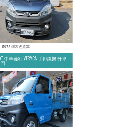
S-5973 鐵灰色貨車
.9T 中華菱利 VERYCA 手排鐵架 升降
尾門