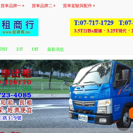
»
»
»
貨車品牌一
貨車品牌二
貨車駕駛與配件
.715T
2.1T
1.9T
最新消息