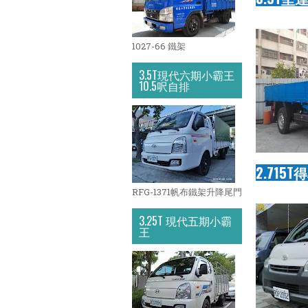
1027-66 鐵架
3.5T現代六期小霸王
10.5呎自排
2.715
RFG-1371帆布鐵架升降尾門
3.25T 現代五期小霸
王