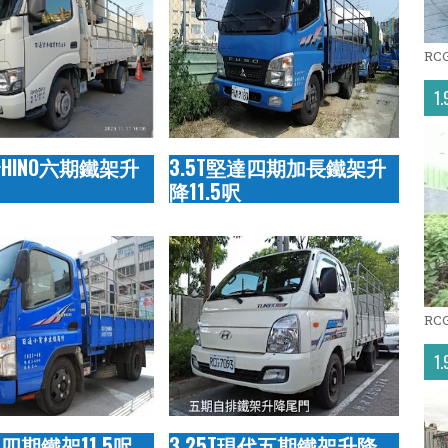
RC
1
野HINO六期鐵架升
3.5T堅達四期加長鐵架升
降11.5呎
RC
1
達四期鐵架11.5呎
3.25T現代五期鐵架升降