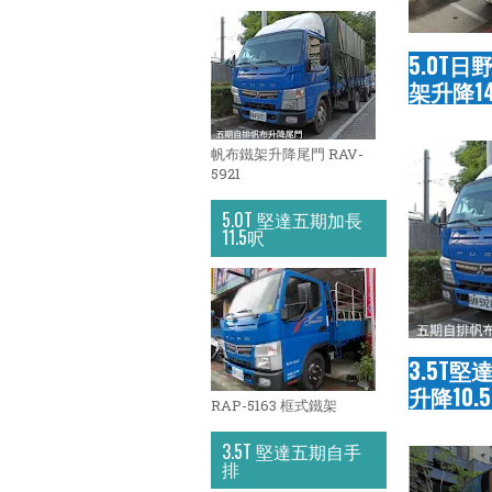
5.0T
架升降14
帆布鐵架升降尾門 RAV-
5921
5.0T 堅達五期加長
11.5呎
3.5T
升降10.
RAP-5163 框式鐵架
3.5T 堅達五期自手
排