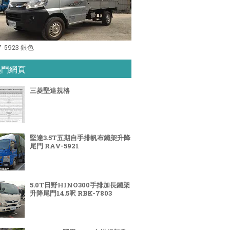
V-5923 銀色
熱門網頁
三菱堅達規格
堅達3.5T五期自手排帆布鐵架升降
尾門 RAV-5921
5.0T日野HINO300手排加長鐵架
升降尾門14.5呎 RBK-7803