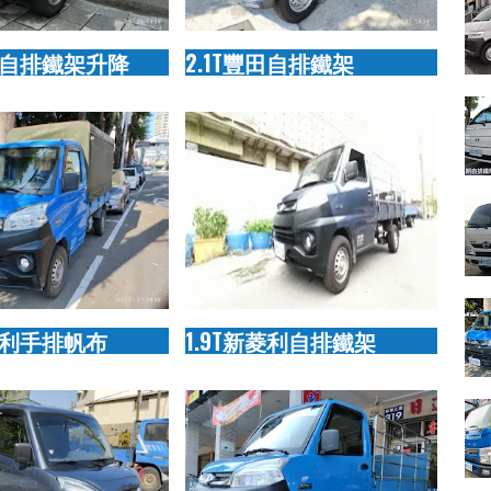
豐田自排鐵架升降
2.1T豐田自排鐵架
新菱利手排帆布
1.9T新菱利自排鐵架