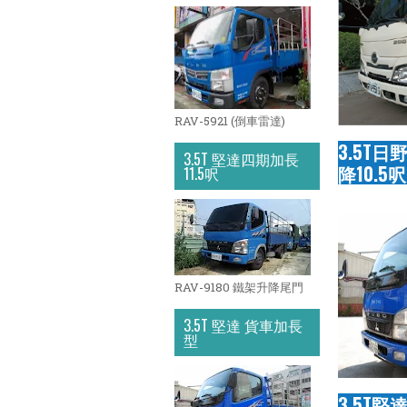
RAV-5921 (倒車雷達)
3.5T日
3.5T 堅達四期加長
降10.5呎
11.5呎
RAV-9180 鐵架升降尾門
3.5T 堅達 貨車加長
型
3.5T堅