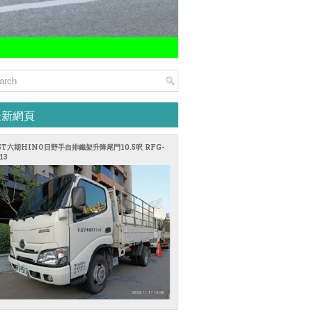
最新網頁
.5T六期HINO日野手自排鐵架升降尾門10.5呎 RFG-
13