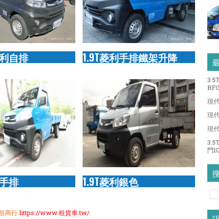
菱利自排
1.9T菱利手排鐵架升降
3.
RFG
現代
現代
現代
3.
門10
利手排
1.9T菱利銀色
租商行
https://www.租貨車.tw/
語