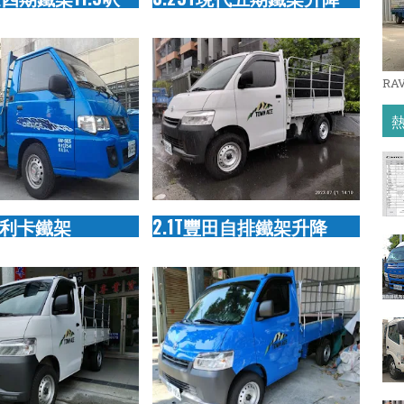
RA
T得利卡鐵架
2.1T豐田自排鐵架升降