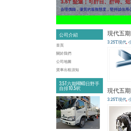
3.5T 堅達；可計日、計時、
合理價錢，優質的服務態度，堅持誠信用
1
2
3
4
5
6
7
8
9
10
現代五期3
公司介紹
3.25T現代
,
首頁
關於我們
公司地圖
貨車出租須知
3.5T六期HINO日野手
自排10.5呎
現代五期3
3.25T現代
,