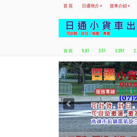
»
»
首 頁
日通簡介
貨車介紹
首 頁
5.0T
3.5T
3.25T
2