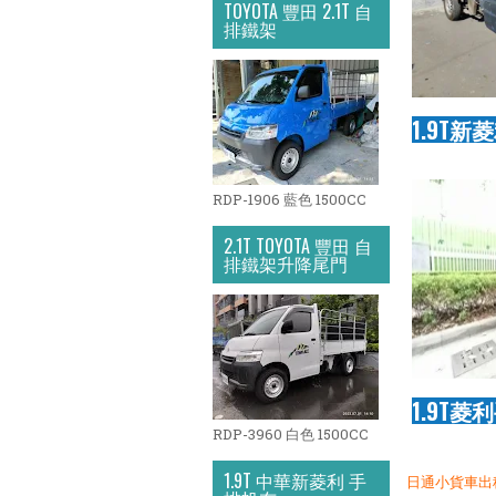
TOYOTA 豐田 2.1T 自
排鐵架
1.9T新
RDP-1906 藍色 1500CC
2.1T TOYOTA 豐田 自
排鐵架升降尾門
1.9T菱
RDP-3960 白色 1500CC
1.9T 中華新菱利 手
日通小貨車出