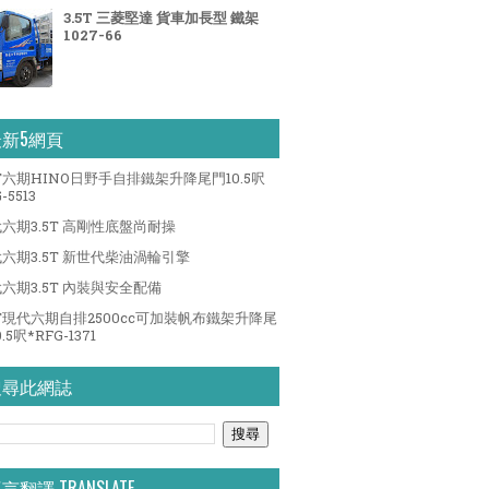
3.5T 三菱堅達 貨車加長型 鐵架
1027-66
最新5網頁
5T六期HINO日野手自排鐵架升降尾門10.5呎
-5513
六期3.5T 高剛性底盤尚耐操
六期3.5T 新世代柴油渦輪引擎
六期3.5T 內裝與安全配備
5T現代六期自排2500cc可加裝帆布鐵架升降尾
.5呎*RFG-1371
搜尋此網誌
言翻譯 TRANSLATE