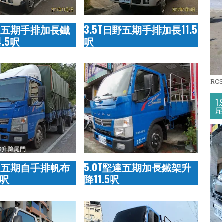
日野五期手排加長鐵
3.5T日野五期手排加長11.5
.5呎
呎
RC
1
堅達五期自手排帆布
5.0T堅達五期加長鐵架升
5呎
降11.5呎