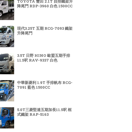
TOYOTA 豐田 2.1T 自排鐵架升
降尾門 RDP-3960 白色 1500CC
現代3.25T 五期 RCG-7093 鐵架
升降尾門
3.5T 日野 HINO 歐盟五期手排
11.5呎 RAV-9337 白色
中華新菱利 1.9T 手排帆布 RCG-
7091 藍色 1500CC
5.0T三菱堅達五期加長11.5呎 框
式鐵架 RAP-5163