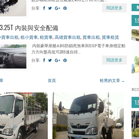
閱讀更多
分享:
1
.25T 內裝與安全配備
小貨車出租
,
租小貨車
,
租貨車
,
高雄貨車出租
,
貨車出租
,
貨車租賃
內裝豪華座艙ABS防鎖死煞車與ESP電子車身穩定動
力方向盤高低可調5速自排...
閱讀更多
分享:
章
首頁
較舊的文章 →
RC
1