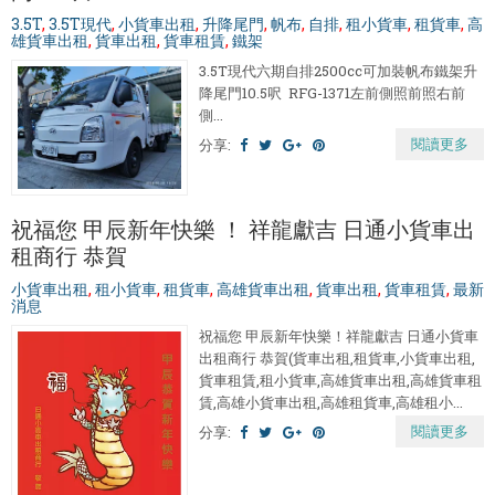
3.5T
,
3.5T現代
,
小貨車出租
,
升降尾門
,
帆布
,
自排
,
租小貨車
,
租貨車
,
高
雄貨車出租
,
貨車出租
,
貨車租賃
,
鐵架
3.5T現代六期自排2500cc可加裝帆布鐵架升
降尾門10.5呎 RFG-1371左前側照前照右前
側...
閱讀更多
分享:
祝福您 甲辰新年快樂 ！ 祥龍獻吉 日通小貨車出
租商行 恭賀
小貨車出租
,
租小貨車
,
租貨車
,
高雄貨車出租
,
貨車出租
,
貨車租賃
,
最新
消息
祝福您 甲辰新年快樂！祥龍獻吉 日通小貨車
出租商行 恭賀(貨車出租,租貨車,小貨車出租,
貨車租賃,租小貨車,高雄貨車出租,高雄貨車租
賃,高雄小貨車出租,高雄租貨車,高雄租小...
閱讀更多
分享: