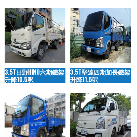
3.5T日野HINO六期鐵架
3.5T堅達四期加長鐵架
升降10.5呎
升降11.5呎