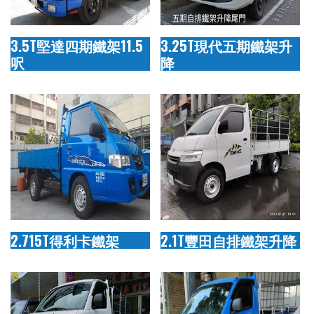
3.5T堅達四期鐵架11.5
3.25T現代五期鐵架升
呎
降
2.715T得利卡鐵架
2.1T豐田自排鐵架升降