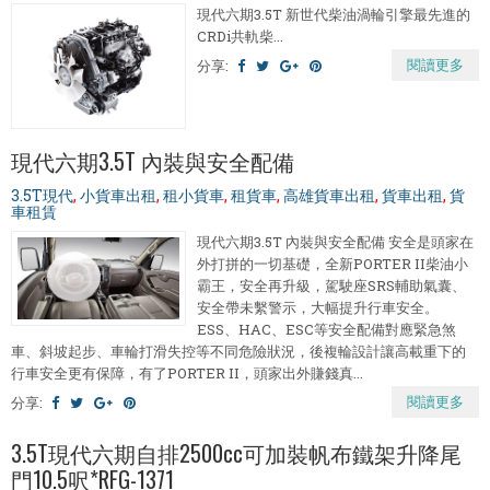
現代六期3.5T 新世代柴油渦輪引擎最先進的
CRDi共軌柴...
閱讀更多
分享:
現代六期3.5T 內裝與安全配備
3.5T現代
,
小貨車出租
,
租小貨車
,
租貨車
,
高雄貨車出租
,
貨車出租
,
貨
車租賃
現代六期3.5T 內裝與安全配備 安全是頭家在
外打拼的一切基礎，全新PORTER II柴油小
霸王，安全再升級，駕駛座SRS輔助氣囊、
安全帶未繫警示，大幅提升行車安全。
ESS、HAC、ESC等安全配備對應緊急煞
車、斜坡起步、車輪打滑失控等不同危險狀況，後複輪設計讓高載重下的
行車安全更有保障，有了PORTER II，頭家出外賺錢真...
閱讀更多
分享:
3.5T現代六期自排2500cc可加裝帆布鐵架升降尾
門10.5呎*RFG-1371