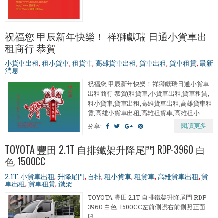
祝福您 甲辰新年快樂！ 祥獅獻瑞 日通小貨車出
租商行 恭賀
小貨車出租
,
租小貨車
,
租貨車
,
高雄貨車出租
,
貨車出租
,
貨車租賃
,
最新
消息
祝福您 甲辰新年快樂！祥獅獻瑞日通小貨車
出租商行 恭賀(租貨車,小貨車出租,貨車租賃,
租小貨車,貨車出租,高雄貨車出租,高雄貨車租
賃,高雄小貨車出租,高雄租貨車,高雄租小...
閱讀更多
分享:
TOYOTA 豐田 2.1T 自排鐵架升降尾門 RDP-3960 白
色 1500CC
2.1T
,
小貨車出租
,
升降尾門
,
自排
,
租小貨車
,
租貨車
,
高雄貨車出租
,
貨
車出租
,
貨車租賃
,
鐵架
TOYOTA 豐田 2.1T 自排鐵架升降尾門 RDP-
3960 白色 1500CC左前側照右前側照正面
照...