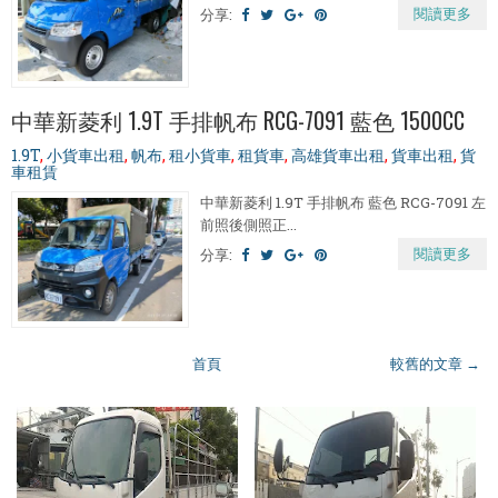
閱讀更多
分享:
中華新菱利 1.9T 手排帆布 RCG-7091 藍色 1500CC
1.9T
,
小貨車出租
,
帆布
,
租小貨車
,
租貨車
,
高雄貨車出租
,
貨車出租
,
貨
車租賃
中華新菱利 1.9T 手排帆布 藍色 RCG-7091 左
前照後側照正...
閱讀更多
分享:
首頁
較舊的文章 →