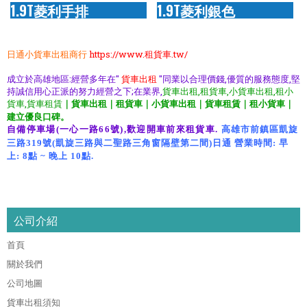
1.9T菱利手排
1.9T菱利銀色
日通小貨車出租商行
https://www.租貨車.tw/
成立於高雄地區:經營多年在"
貨車出租
"同業以合理價錢,優質的服務態度,堅
持誠信用心正派的努力經營之下;在業界,
貨車出租,租貨車,小貨車出租,租小
貨車,貨車租賃
｜貨車出租｜租貨車｜小貨車出租｜貨車租賃｜租小貨車｜
建立優良口碑。
自備停車場(一心一路66號),歡迎開車前來租貨車.
高雄市前鎮區凱旋
三路319號(凱旋三路與二聖路三角窗隔壁第二間)日通 營業時間: 早
上: 8點 ~ 晚上 10點.
xn--
yetr70ei2mo5b,xn--
79q958gfqmo5b,xn--0mzs89a2qb,xn--
0mzr89amcq2h,xn--
79qq9vh4ytvq9nc,
公司介紹
首頁
關於我們
公司地圖
貨車出租須知