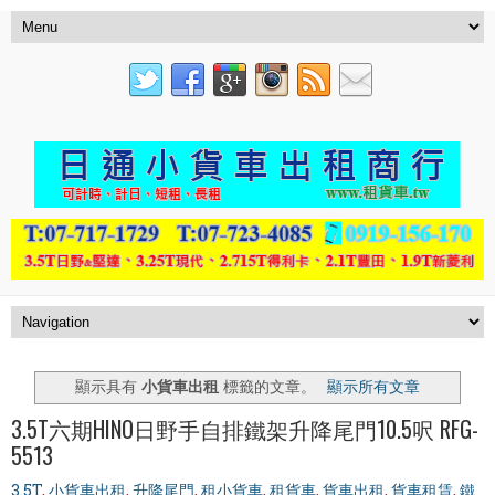
顯示具有
小貨車出租
標籤的文章。
顯示所有文章
3.5T六期HINO日野手自排鐵架升降尾門10.5呎 RFG-
5513
3.5T
,
小貨車出租
,
升降尾門
,
租小貨車
,
租貨車
,
貨車出租
,
貨車租賃
,
鐵