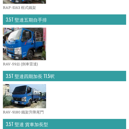
RAP-5163 框式鐵架
3.5T 堅達五期自手排
RAV-5921 (倒車雷達)
3.5T 堅達四期加長 11.5呎
RAV-9180 鐵架升降尾門
3.5T 堅達 貨車加長型