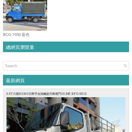
RCG-7091 藍色
總網頁瀏覽量
最新網頁
3.5T六期HINO日野手自排鐵架升降尾門10.5呎 RFG-5513