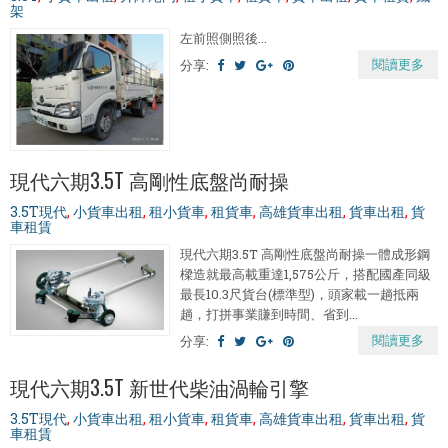
架
左前照側照後...
閱讀更多
分享:
現代六期3.5T 高剛性底盤尚耐操
3.5T現代
,
小貨車出租
,
租小貨車
,
租貨車
,
高雄貨車出租
,
貨車出租
,
貨
車租賃
現代六期3.5T 高剛性底盤尚耐操一體成形鋼
樑造就最高載重達1,575公斤，搭配國產同級
最長10.3尺貨台(標準型)，頭家載一趟抵兩
趟，打拼事業賺到時間、省到...
閱讀更多
分享:
現代六期3.5T 新世代柴油渦輪引擎
3.5T現代
,
小貨車出租
,
租小貨車
,
租貨車
,
高雄貨車出租
,
貨車出租
,
貨
車租賃