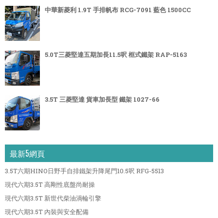
中華新菱利 1.9T 手排帆布 RCG-7091 藍色 1500CC
5.0T三菱堅達五期加長11.5呎 框式鐵架 RAP-5163
3.5T 三菱堅達 貨車加長型 鐵架 1027-66
最新5網頁
3.5T六期HINO日野手自排鐵架升降尾門10.5呎 RFG-5513
現代六期3.5T 高剛性底盤尚耐操
現代六期3.5T 新世代柴油渦輪引擎
現代六期3.5T 內裝與安全配備